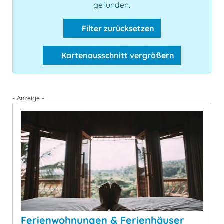
gefunden.
Filter zurücksetzen
Kartenausschnitt vergrößern
- Anzeige -
Ferienwohnungen & Ferienhäuser