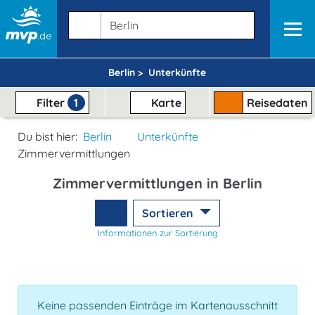
Berlin >
Unterkünfte
Filter
1
Karte
Reisedaten
Du bist hier:
Berlin
Unterkünfte
Zimmervermittlungen
Zimmervermittlungen in Berlin
Sortieren
Informationen zur Sortierung
Keine passenden Einträge im Kartenausschnitt