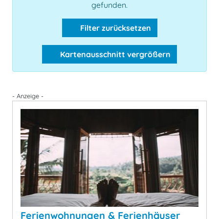
gefunden.
Filter zurücksetzen
Kartenausschnitt vergrößern
- Anzeige -
Ferienwohnungen & Ferienhäuser