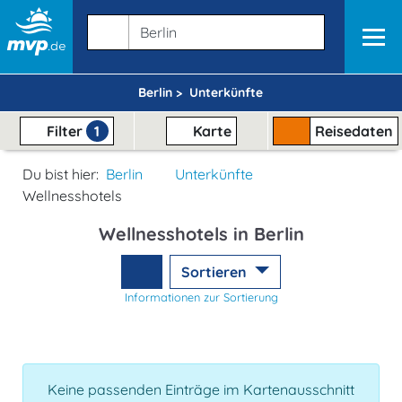
Berlin >
Unterkünfte
Filter
1
Karte
Reisedaten
Du bist hier:
Berlin
Unterkünfte
Wellnesshotels
Wellnesshotels in Berlin
Sortieren
Informationen zur Sortierung
Keine passenden Einträge im Kartenausschnitt