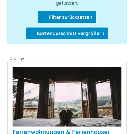
gefunden.
Filter zurücksetzen
Kartenausschnitt vergrößern
- Anzeige -
Ferienwohnungen & Ferienhäuser