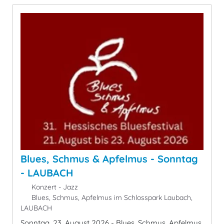
Blues, Schmus & Apfelmus - Sonntag
- LAUBACH
Konzert - Jazz
Blues, Schmus, Apfelmus im Schlosspark Laubach,
LAUBACH
Sonntag, 23. August 2026 - Blues, Schmus, Apfelmus