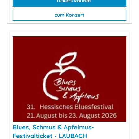
Tickets kaufen
zum Konzert
Blues, Schmus & Apfelmus-
Festivalticket - LAUBACH