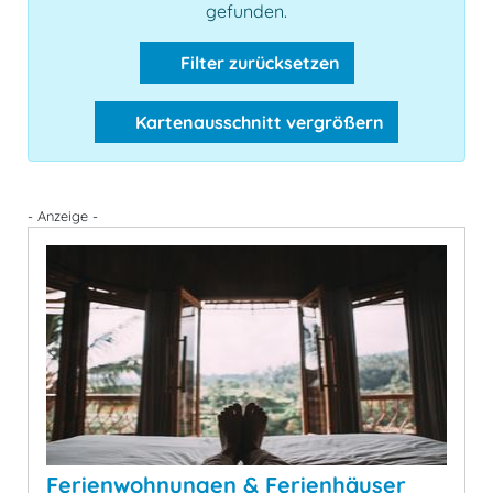
gefunden.
Filter zurücksetzen
Kartenausschnitt vergrößern
- Anzeige -
Ferienwohnungen & Ferienhäuser