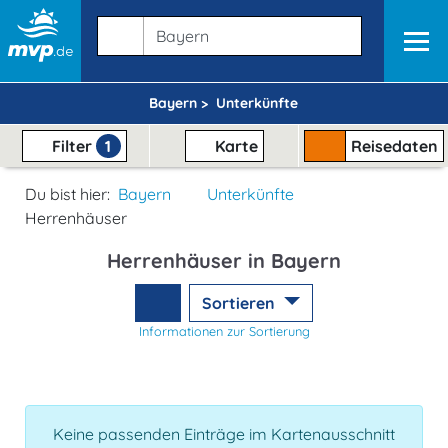
Bayern >
Unterkünfte
Filter
1
Karte
Reisedaten
Du bist hier:
Bayern
Unterkünfte
Herrenhäuser
Herrenhäuser in Bayern
Sortieren
Informationen zur Sortierung
Keine passenden Einträge im Kartenausschnitt