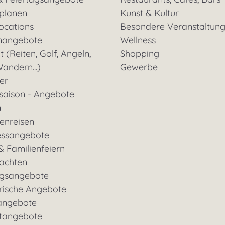
 planen
Kunst & Kultur
ocations
Besondere Veranstaltun
nangebote
Wellness
t (Reiten, Golf, Angeln,
Shopping
andern...)
Gewerbe
ter
saison - Angebote
n
enreisen
essangebote
& Familienfeiern
achten
gsangebote
rische Angebote
angebote
tangebote