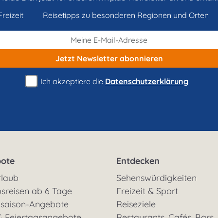
reizeit
Reisetipps zu besonderen Regionen und Orten
Jetzt Newsletter
abonnieren
Ich akzeptiere die
Datenschutzerklärung
.
ote
Entdecken
rlaub
Sehenswürdigkeiten
sreisen ab 6 Tage
Freizeit & Sport
saison-Angebote
Reiseziele
& Feiertagsangebote
Restaurants, Cafés, Bars