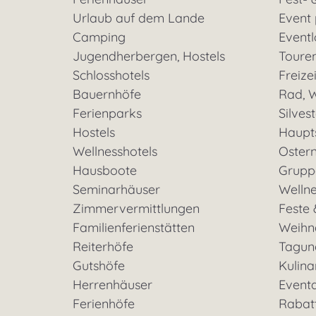
Urlaub auf dem Lande
Event
Camping
Eventl
Jugendherbergen, Hostels
Toure
Schlosshotels
Freizei
Bauernhöfe
Rad, W
Ferienparks
Silves
Hostels
Haupt
Wellnesshotels
Oster
Hausboote
Grupp
Seminarhäuser
Welln
Zimmervermittlungen
Feste 
Familienferienstätten
Weihn
Reiterhöfe
Tagun
Gutshöfe
Kulina
Herrenhäuser
Event
Ferienhöfe
Rabat