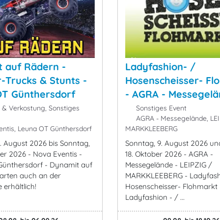
 auf Rädern -
Ladyfashion- /
-Trucks & Stunts -
Hosenscheisser- Fl
OT Günthersdorf
- AGRA - Messegel
k & Verkostung, Sonstiges
Sonstiges Event
AGRA - Messegelände, LEI
ntis, Leuna OT Günthersdorf
MARKKLEEBERG
. August 2026 bis Sonntag,
Sonntag, 9. August 2026 un
er 2026 - Nova Eventis -
18. Oktober 2026 - AGRA -
ünthersdorf - Dynamit auf
Messegelände - LEIPZIG /
arten auch an der
MARKKLEEBERG - Ladyfash
erhältlich!
Hosenscheisser- Flohmarkt 
Ladyfashion - / ...