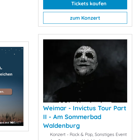
Tickets kaufen
zum Konzert
Weimar - Invictus Tour Part
II - Am Sommerbad
Waldenburg
Konzert - Rock & Pop, Sonstiges Event