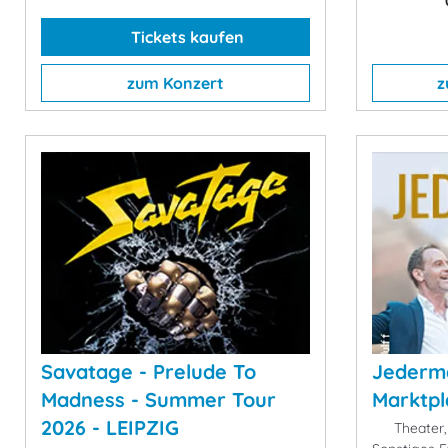
Tickets kaufen
zum Konzert
z
Savatage - Prelude To
Jederm
Madness - Summer Tour
Marktpl
2026 - LEIPZIG
Theater,