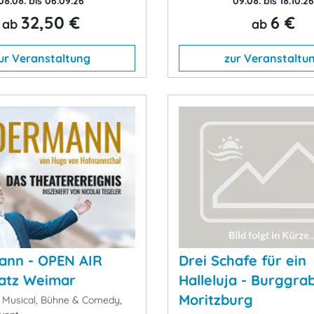
08.08. bis 06.09.26
09.08. bis 18.10.26
32,50 €
6 €
ab
ab
ur Veranstaltung
zur Veranstaltu
ann - OPEN AIR
Drei Schafe für ein
atz Weimar
Halleluja - Burggra
Moritzburg
 Musical, Bühne & Comedy,