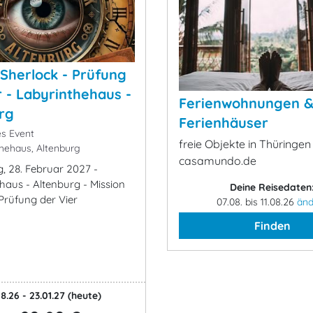
 Sherlock - Prüfung
r - Labyrinthehaus -
Ferienwohnungen 
rg
Ferienhäuser
s Event
freie Objekte in Thüringen
hehaus, Altenburg
casamundo.de
g, 28. Februar 2027 -
haus - Altenburg - Mission
Deine Reisedaten
 Prüfung der Vier
07.08. bis 11.08.26
änd
Finden
8.26 - 23.01.27
(heute)