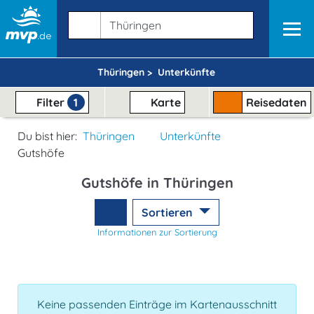
Thüringen >
Unterkünfte
Filter
1
Karte
Reisedaten
Du bist hier:
Thüringen
Unterkünfte
Gutshöfe
Gutshöfe in Thüringen
Sortieren
Informationen zur Sortierung
Keine passenden Einträge im Kartenausschnitt