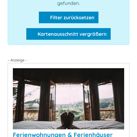
gefunden.
Filter zurücksetzen
Kartenausschnitt vergrößern
- Anzeige -
Ferienwohnungen & Ferienhäuser