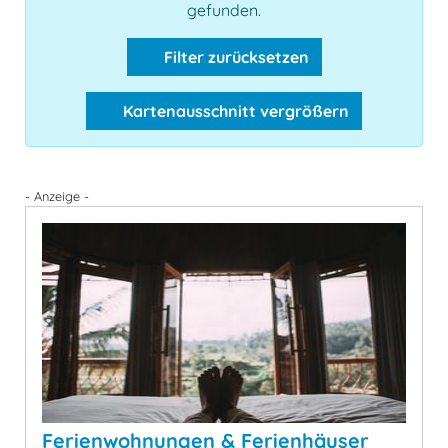
gefunden.
Filter zurücksetzen
Kartenausschnitt vergrößern
- Anzeige -
Ferienwohnungen & Ferienhäuser