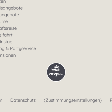
ten
nisangebote
rangebote
urse
ftsreise
lfahrt
instag
ng & Partyservice
ensionen
m
Datenschutz
(Zustimmungseinstellungen)
R