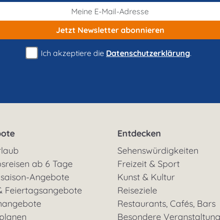
Jetzt Newsletter
abonnieren
Ich akzeptiere die
Datenschutzerklärung
.
ote
Entdecken
rlaub
Sehenswürdigkeiten
sreisen ab 6 Tage
Freizeit & Sport
saison-Angebote
Kunst & Kultur
& Feiertagsangebote
Reiseziele
nangebote
Restaurants, Cafés, Bars
 planen
Besondere Veranstaltun