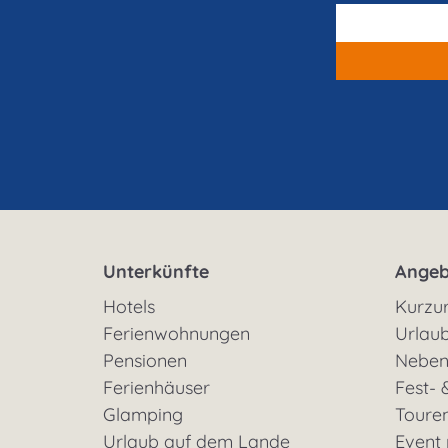
Unterkünfte
Angeb
Hotels
Kurzu
Ferienwohnungen
Urlaub
Pensionen
Neben
Ferienhäuser
Fest- 
Glamping
Toure
Urlaub auf dem Lande
Event