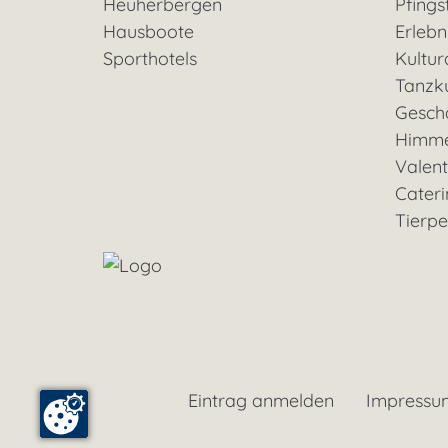
Heuherbergen
Pfings
Hausboote
Erleb
Sporthotels
Kultu
Tanzk
Geschä
Himme
Valent
Cateri
Tierp
Eintrag anmelden
Impressu