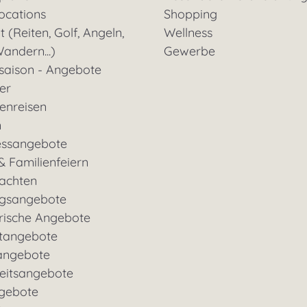
ocations
Shopping
t (Reiten, Golf, Angeln,
Wellness
andern...)
Gewerbe
saison - Angebote
ter
enreisen
n
essangebote
& Familienfeiern
achten
gsangebote
rische Angebote
tangebote
angebote
eitsangebote
gebote