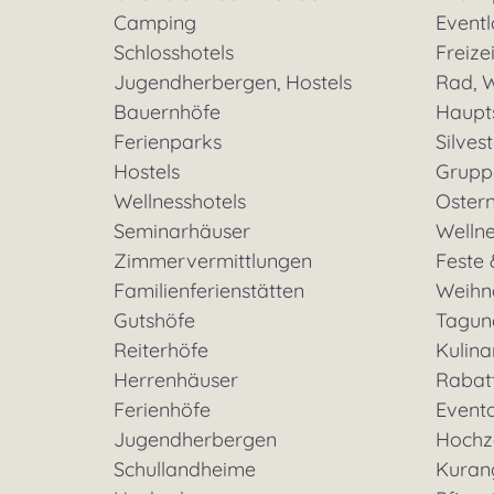
Camping
Eventl
Schlosshotels
Freizei
Jugendherbergen, Hostels
Rad, W
Bauernhöfe
Haupt
Ferienparks
Silves
Hostels
Grupp
Wellnesshotels
Oster
Seminarhäuser
Welln
Zimmervermittlungen
Feste 
Familienferienstätten
Weihn
Gutshöfe
Tagun
Reiterhöfe
Kulina
Herrenhäuser
Rabat
Ferienhöfe
Event
Jugendherbergen
Hochz
Schullandheime
Kuran