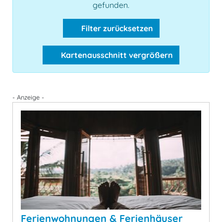
gefunden.
Filter zurücksetzen
Kartenausschnitt vergrößern
- Anzeige -
Ferienwohnungen & Ferienhäuser