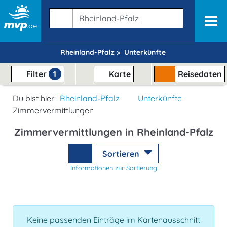
Rheinland-Pfalz >
Unterkünfte
Filter
1
Karte
Reisedaten
Du bist hier:
Rheinland-Pfalz
Unterkünfte
Zimmervermittlungen
Zimmervermittlungen in Rheinland-Pfalz
Sortieren
Informationen zur Sortierung
Keine passenden Einträge im Kartenausschnitt