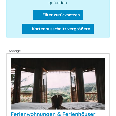
gefunden.
Filter zurücksetzen
Kartenausschnitt vergrößern
- Anzeige -
Ferienwohnungen & Ferienhäuser