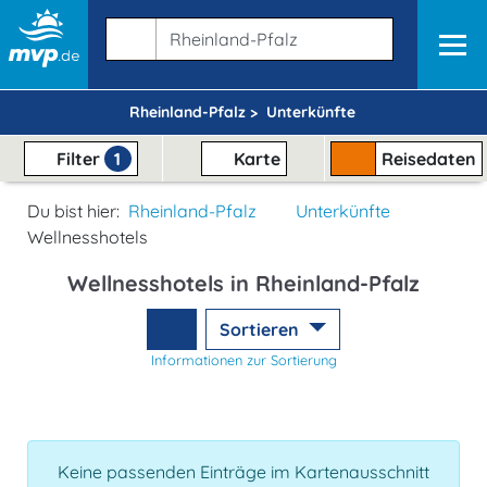
Rheinland-Pfalz >
Unterkünfte
Filter
1
Karte
Reisedaten
Du bist hier:
Rheinland-Pfalz
Unterkünfte
Wellnesshotels
Wellnesshotels in Rheinland-Pfalz
Sortieren
Informationen zur Sortierung
Keine passenden Einträge im Kartenausschnitt