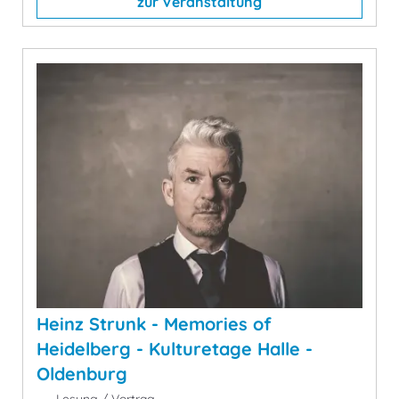
zur Veranstaltung
Heinz Strunk - Memories of
Heidelberg - Kulturetage Halle -
Oldenburg
Lesung / Vortrag