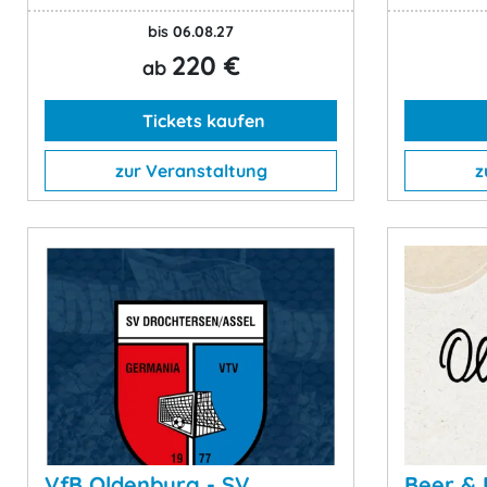
bis 06.08.27
220 €
ab
Tickets kaufen
zur Veranstaltung
z
VfB Oldenburg - SV
Beer & 