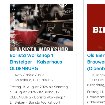
Barista Workshop 1
Ols Bie
Einsteiger - Kaiserhaus -
Brauwer
OLDENBURG
(Oldenb
Aktiv / Natur / Tour
Kulinari
Kaiserhaus, OLDENBURG
Ols Brau
(Oldenburg
Freitag, 14. August 2026 bis Sonntag,
Freitag, 14
30. August 2026 - Kaiserhaus -
Brauwerkst
OLDENBURG - Barista Workshop 1
(Oldenburg
Einsteiger - Barista Workshop 1