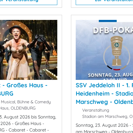
 - Großes Haus -
SSV Jeddeloh II - 1.
BURG
Heidenheim - Stadi
Marschweg - Olden
 Musical, Bühne & Comedy
Haus, OLDENBURG
Veranstaltung
Stadion am Marschweg, O
3. August 2026 bis Sonntag,
r 2026 - Großes Haus -
Sonntag, 23. August 2026 - 
 - Cabaret - Cabaret -
am Marschweg - Oldenburg