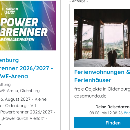
- Anzeige -
enburg
enner 2026/2027 -
Ferienwohnungen 
EWE-Arena
Ferienhäuser
ltung
freie Objekte in Oldenburg
WE-Arena, Oldenburg
casamundo.de
, 6. August 2027 - Kleine
- Oldenburg - VfL
Deine Reisedaten
 Powerbrenner 2026/2027 -
08.08. bis 12.08.26
än
Power durch Vielfalt“ -
Finden
e