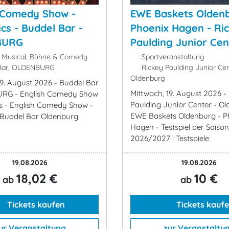
 Comedy Show -
EWE Baskets Oldenb
cs - Buddel Bar -
Phoenix Hagen - Ri
BURG
Paulding Junior Cen
 Musical, Bühne & Comedy
Sportveranstaltung
Bar, OLDENBURG
Rickey Paulding Junior Cen
Oldenburg
19. August 2026 - Buddel Bar
Mittwoch, 19. August 2026 -
RG - English Comedy Show
Paulding Junior Center - Ol
s - English Comedy Show -
EWE Baskets Oldenburg - P
 Buddel Bar Oldenburg
Hagen - Testspiel der Saiso
2026/2027 | Testspiele
19.08.2026
19.08.2026
18,02 €
10 €
ab
ab
Tickets kaufen
Tickets kauf
ur Veranstaltung
zur Veranstaltu