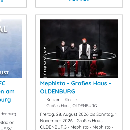
 FC
Mephisto - Großes Haus -
on am
OLDENBURG
burg
Konzert - Klassik
Großes Haus, OLDENBURG
ldenburg
Freitag, 28. August 2026 bis Sonntag, 1.
November 2026 - Großes Haus -
Stadion
OLDENBURG - Mephisto - Mephisto -
 - SSV