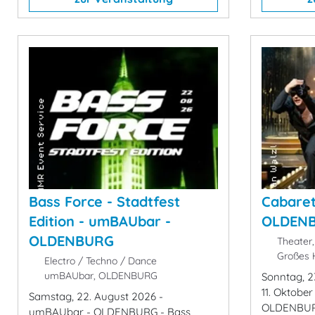
Bass Force - Stadtfest
Cabaret
Edition - umBAUbar -
OLDEN
OLDENBURG
Theater,
Großes 
Electro / Techno / Dance
umBAUbar, OLDENBURG
Sonntag, 2
11. Oktobe
Samstag, 22. August 2026 -
OLDENBURG
umBAUbar - OLDENBURG - Bass