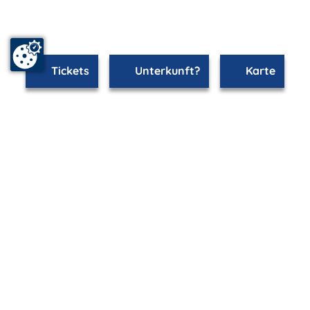
Tickets
Unterkunft?
Karte
mvp.de - Urlaub & Freizeit
© 2026
MANET Marketing GmbH
Newsletter
Bleib auf dem Laufenden!