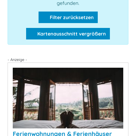
gefunden.
Filter zurücksetzen
Kartenausschnitt vergrößern
- Anzeige -
Ferienwohnungen & Ferienhäuser