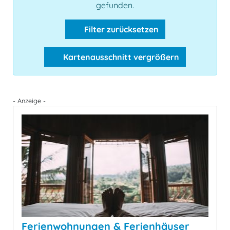
gefunden.
Filter zurücksetzen
Kartenausschnitt vergrößern
- Anzeige -
Ferienwohnungen & Ferienhäuser