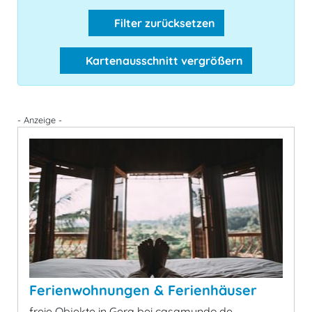
Filter zurücksetzen
Kartenausschnitt vergrößern
- Anzeige -
Ferienwohnungen & Ferienhäuser
freie Objekte in Gera bei casamundo.de