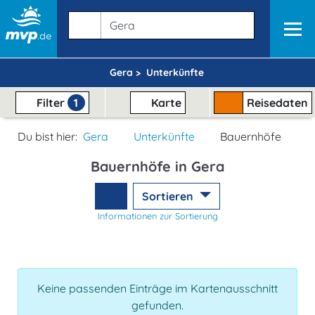
Gera >
Unterkünfte
Filter
1
Karte
Reisedaten
Du bist hier:
Gera
Unterkünfte
Bauernhöfe
Bauernhöfe in Gera
Sortieren
Informationen zur Sortierung
Keine passenden Einträge im Kartenausschnitt
gefunden.