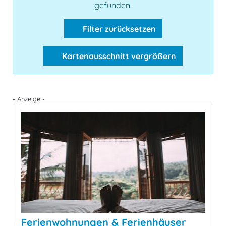
gefunden.
Filter zurücksetzen
Kartenausschnitt vergrößern
- Anzeige -
Ferienwohnungen & Ferienhäuser