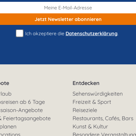
Jetzt Newsletter
abonnieren
Ich akzeptiere die
Datenschutzerklärung
.
ote
Entdecken
rlaub
Sehenswürdigkeiten
sreisen ab 6 Tage
Freizeit & Sport
saison-Angebote
Reiseziele
& Feiertagsangebote
Restaurants, Cafés, Bars
 planen
Kunst & Kultur
ocations
Besondere Veranstaltun