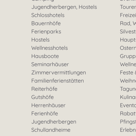
Jugendherbergen, Hostels
Toure
Schlosshotels
Freizei
Bauernhöfe
Rad, W
Ferienparks
Silves
Hostels
Haupt
Wellnesshotels
Oster
Hausboote
Grupp
Seminarhäuser
Welln
Zimmervermittlungen
Feste 
Familienferienstätten
Weihn
Reiterhöfe
Tagun
Gutshöfe
Kulina
Herrenhäuser
Event
Ferienhöfe
Rabat
Jugendherbergen
Pfings
Schullandheime
Erleb