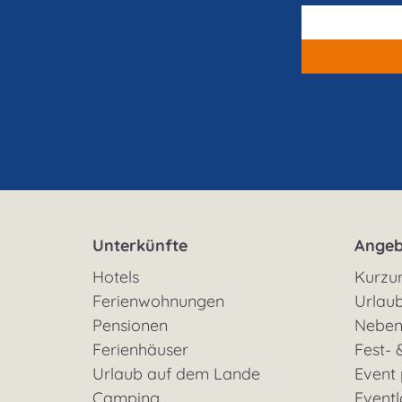
Unterkünfte
Angeb
Hotels
Kurzu
Ferienwohnungen
Urlaub
Pensionen
Neben
Ferienhäuser
Fest- 
Urlaub auf dem Lande
Event
Camping
Eventl