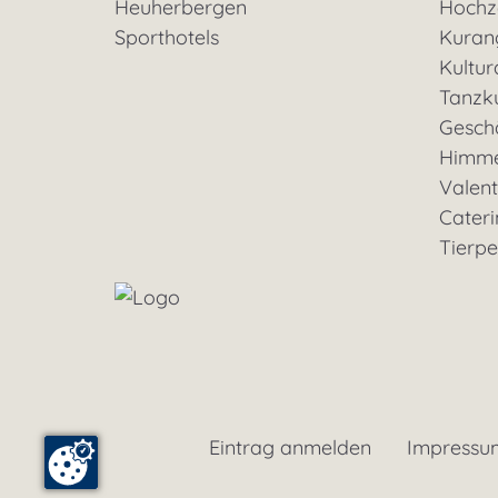
Heuherbergen
Hochz
Sporthotels
Kuran
Kultu
Tanzk
Geschä
Himme
Valent
Cateri
Tierp
Eintrag anmelden
Impressu