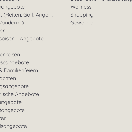
nangebote
Wellness
t (Reiten, Golf, Angeln,
Shopping
andern...)
Gewerbe
ter
saison - Angebote
n
enreisen
essangebote
& Familienfeiern
achten
gsangebote
rische Angebote
angebote
tangebote
ten
nisangebote