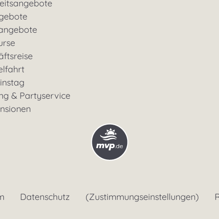
eitsangebote
gebote
rangebote
urse
ftsreise
lfahrt
instag
ng & Partyservice
ensionen
m
Datenschutz
(Zustimmungseinstellungen)
R