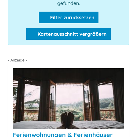
gefunden.
Filter zurücksetzen
Kartenausschnitt vergrößern
- Anzeige -
Ferienwohnungen & Ferienhäuser