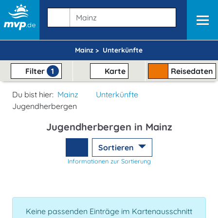
Mainz >
Unterkünfte
Filter
1
Karte
Reisedaten
Du bist hier:
Mainz
Unterkünfte
Jugendherbergen
Jugendherbergen in Mainz
Sortieren
Informationen zur Sortierung
Keine passenden Einträge im Kartenausschnitt