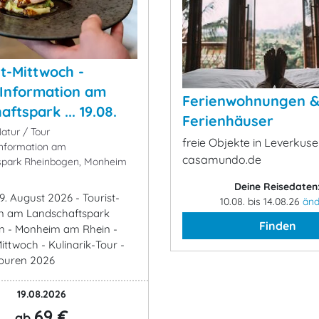
-Mittwoch -
-Information am
Ferienwohnungen 
ftspark ... 19.08.
Ferienhäuser
atur / Tour
freie Objekte in Leverkuse
Information am
casamundo.de
spark Rheinbogen, Monheim
Deine Reisedaten
9. August 2026 - Tourist-
10.08. bis 14.08.26
änd
on am Landschaftspark
Finden
n - Monheim am Rhein -
ttwoch - Kulinarik-Tour -
Touren 2026
19.08.2026
69 €
ab