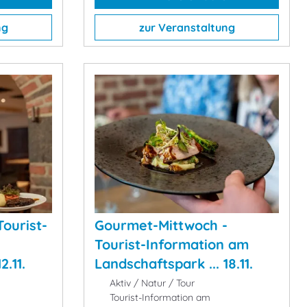
ng
zur Veranstaltung
Tourist-
Gourmet-Mittwoch -
Tourist-Information am
2.11.
Landschaftspark ... 18.11.
Aktiv / Natur / Tour
Tourist-Information am