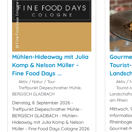
Mühlen-Hideaway mit Julia
Gourmet
Komp & Nelson Müller -
Tourist
Fine Food Days ...
Landscha
Aktiv / Natur / Tour
Aktiv / N
Treffpunkt Diepeschrather Mühle,
Tourist-
BERGISCH GLADBACH
Landschaft
am Rhein
Dienstag, 8. September 2026 -
Mittwoch, 
Treffpunkt Diepeschrather Mühle -
Informati
BERGISCH GLADBACH - Mühlen-
Rheinboge
Hideaway mit Julia Komp & Nelson
Gourmet-Mi
Müller - Fine Food Days Cologne 2026