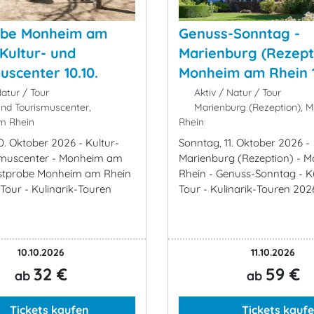
obe Monheim am
Genuss-Sonntag -
 Kultur- und
Marienburg (Rezepti
uscenter 10.10.
Monheim am Rhein 11
atur / Tour
Aktiv / Natur / Tour
und Tourismuscenter,
Marienburg (Rezeption), 
m Rhein
Rhein
0. Oktober 2026 - Kultur-
Sonntag, 11. Oktober 2026 -
smuscenter - Monheim am
Marienburg (Rezeption) - 
ostprobe Monheim am Rhein
Rhein - Genuss-Sonntag - Ku
-Tour - Kulinarik-Touren
Tour - Kulinarik-Touren 202
10.10.2026
11.10.2026
32 €
59 €
ab
ab
Tickets kaufen
Tickets kauf