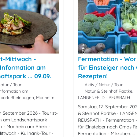
-Mittwoch -
Fermentation - Wo
-Information am
für Einsteiger nac
ftspark ... 09.09.
Rezepten!
atur / Tour
Aktiv / Natur / Tour
Information am
Natur & Steinhof Radtke,
spark Rheinbogen, Monheim
LANGENFELD - REUSRATH
Samstag, 12. September 202
9. September 2026 - Tourist-
& Steinhof Radtke - LANGE
on am Landschaftspark
REUSRATH - Fermentation 
n - Monheim am Rhein -
für Einsteiger nach Omas Re
ttwoch - Kulinarik-Tour -
Fermentation - Mikroben: ...