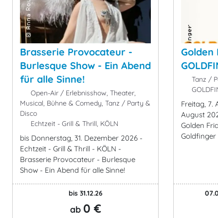
Brasserie Provocateur -
Golden 
Burlesque Show - Ein Abend
GOLDFI
für alle Sinne!
Tanz / P
GOLDFI
Open-Air / Erlebnisshow, Theater,
Musical, Bühne & Comedy, Tanz / Party &
Freitag, 7.
Disco
August 20
Echtzeit - Grill & Thrill, KÖLN
Golden Frid
Goldfinger
bis Donnerstag, 31. Dezember 2026 -
Echtzeit - Grill & Thrill - KÖLN -
Brasserie Provocateur - Burlesque
Show - Ein Abend für alle Sinne!
bis 31.12.26
07.0
0 €
ab