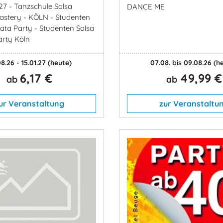
7 - Tanzschule Salsa
DANCE ME
stery - KÖLN - Studenten
ata Party - Studenten Salsa
rty Köln
8.26 - 15.01.27
(heute)
07.08. bis 09.08.26
(h
6,17 €
49,99 €
ab
ab
ur Veranstaltung
zur Veranstaltu