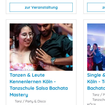
zur Veranstaltung
z
Tanzen & Leute
Single 
Kennenlernen Köln -
Köln - 
Tanzschule Salsa Bachata
Bachat
Mastery
Tanz / P
Tanzschu
Tanz / Party & Disco
KÖLN