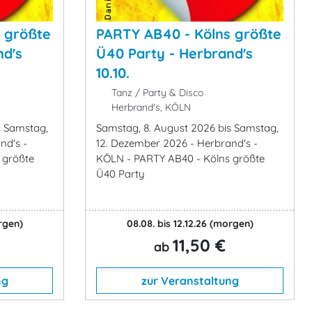
 größte
PARTY AB40 - Kölns größte
nd's
Ü40 Party - Herbrand's
10.10.
Tanz / Party & Disco
Herbrand's, KÖLN
s Samstag,
Samstag, 8. August 2026 bis Samstag,
nd's -
12. Dezember 2026 - Herbrand's -
 größte
KÖLN - PARTY AB40 - Kölns größte
Ü40 Party
rgen)
08.08. bis 12.12.26
(morgen)
11,50 €
ab
ng
zur Veranstaltung