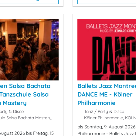
en Salsa Bachata
Ballets Jazz Montrea
 Tanzschule Salsa
DANCE ME - Kölner
a Mastery
Philharmonie
arty & Disco
Tanz / Party & Disco
le Salsa Bachata Mastery,
Kölner Philharmonie, KÖL
bis Sonntag, 9. August 2026
 August 2026 bis Freitag, 15.
Philharmonie - Ballets Jazz 