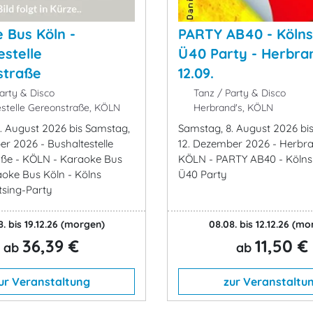
 Bus Köln -
PARTY AB40 - Kölns
estelle
Ü40 Party - Herbra
straße
12.09.
arty & Disco
Tanz / Party & Disco
stelle Gereonstraße, KÖLN
Herbrand's, KÖLN
. August 2026 bis Samstag,
Samstag, 8. August 2026 bi
er 2026 - Bushaltestelle
12. Dezember 2026 - Herbra
aße - KÖLN - Karaoke Bus
KÖLN - PARTY AB40 - Kölns
aoke Bus Köln - Kölns
Ü40 Party
tsing-Party
. bis 19.12.26
(morgen)
08.08. bis 12.12.26
(mo
36,39 €
11,50 €
ab
ab
ur Veranstaltung
zur Veranstaltu