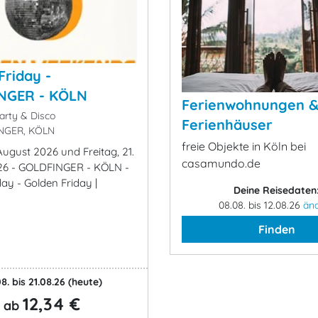
Friday -
NGER - KÖLN
Ferienwohnungen 
arty & Disco
Ferienhäuser
NGER, KÖLN
freie Objekte in Köln bei
 August 2026 und Freitag, 21.
casamundo.de
26 - GOLDFINGER - KÖLN -
ay - Golden Friday |
Deine Reisedaten
08.08. bis 12.08.26
än
Finden
8. bis 21.08.26
(heute)
12,34 €
ab