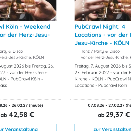
l Köln - Weekend
PubCrawl Night: 4
vor der Herz-Jesu-
Locations - vor der
Jesu-Kirche - KÖLN
arty & Disco
Tanz / Party & Disco
Herz-Jesu-Kirche, KÖLN
vor der Herz-Jesu-Kirche,
 August 2026 bis Freitag, 26.
Freitag, 7. August 2026 bis
27 - vor der Herz-Jesu-
27. Februar 2027 - vor der 
ÖLN - PubCrawl Köln -
Kirche - KÖLN - PubCrawl Ni
ass
Locations - Pubcrawl Köln
8.26 - 26.02.27
(heute)
07.08.26 - 27.02.27
(h
42,58 €
29,37 €
ab
ab
ur Veranstaltung
zur Veranstaltu