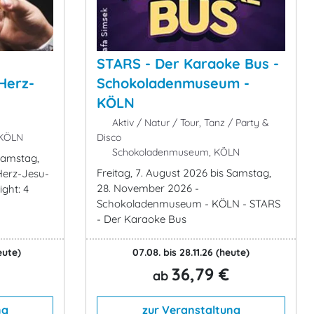
STARS - Der Karaoke Bus -
 Herz-
Schokoladenmuseum -
KÖLN
Aktiv / Natur / Tour, Tanz / Party &
 KÖLN
Disco
Schokoladenmuseum, KÖLN
 Samstag,
Freitag, 7. August 2026 bis Samstag,
Herz-Jesu-
28. November 2026 -
ght: 4
Schokoladenmuseum - KÖLN - STARS
- Der Karaoke Bus
eute)
07.08. bis 28.11.26
(heute)
36,79 €
ab
ng
zur Veranstaltung