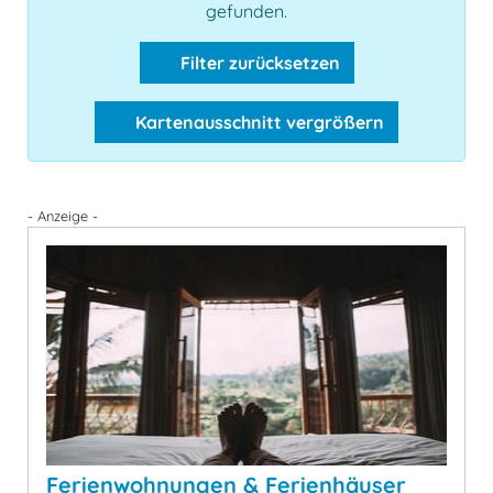
gefunden.
Filter zurücksetzen
Kartenausschnitt vergrößern
- Anzeige -
Ferienwohnungen & Ferienhäuser