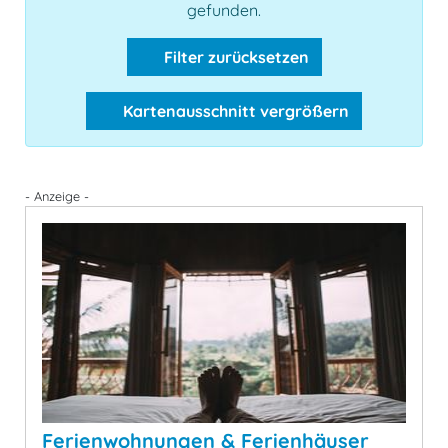
gefunden.
Filter zurücksetzen
Kartenausschnitt vergrößern
- Anzeige -
Ferienwohnungen & Ferienhäuser