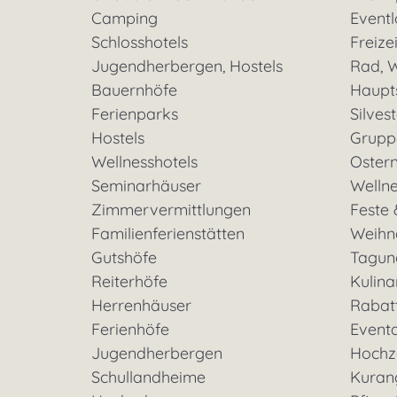
Camping
Eventl
Schlosshotels
Freizei
Jugendherbergen, Hostels
Rad, W
Bauernhöfe
Haupt
Ferienparks
Silves
Hostels
Grupp
Wellnesshotels
Oster
Seminarhäuser
Welln
Zimmervermittlungen
Feste 
Familienferienstätten
Weihn
Gutshöfe
Tagun
Reiterhöfe
Kulina
Herrenhäuser
Rabat
Ferienhöfe
Event
Jugendherbergen
Hochz
Schullandheime
Kuran