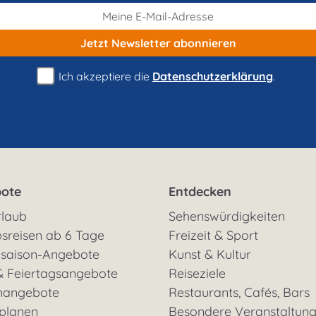
Jetzt Newsletter
abonnieren
Ich akzeptiere die
Datenschutzerklärung
.
ote
Entdecken
rlaub
Sehenswürdigkeiten
sreisen ab 6 Tage
Freizeit & Sport
saison-Angebote
Kunst & Kultur
& Feiertagsangebote
Reiseziele
nangebote
Restaurants, Cafés, Bars
 planen
Besondere Veranstaltun