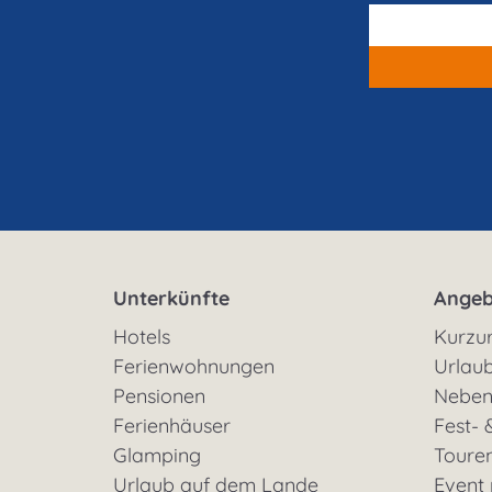
Unterkünfte
Angeb
Hotels
Kurzu
Ferienwohnungen
Urlaub
Pensionen
Neben
Ferienhäuser
Fest- 
Glamping
Toure
Urlaub auf dem Lande
Event