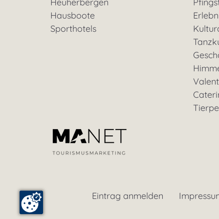
Heuherbergen
Pfings
Hausboote
Erleb
Sporthotels
Kultu
Tanzk
Geschä
Himme
Valent
Cateri
Tierp
Eintrag anmelden
Impressu