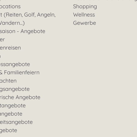
ocations
Shopping
t (Reiten, Golf, Angeln,
Wellness
andern...)
Gewerbe
saison - Angebote
ter
enreisen
n
essangebote
& Familienfeiern
achten
gsangebote
rische Angebote
tangebote
angebote
eitsangebote
gebote