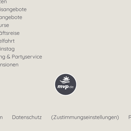
ten
nisangebote
rangebote
urse
ftsreise
lfahrt
instag
ng & Partyservice
ensionen
m
Datenschutz
(Zustimmungseinstellungen)
R