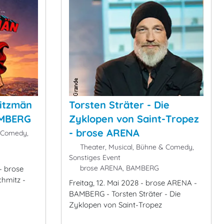
mitzmän
Torsten Sträter - Die
AMBERG
Zyklopen von Saint-Tropez
- brose ARENA
& Comedy,
Theater, Musical, Bühne & Comedy,
Sonstiges Event
brose ARENA, BAMBERG
- brose
hmitz -
Freitag, 12. Mai 2028 - brose ARENA -
BAMBERG - Torsten Sträter - Die
Zyklopen von Saint-Tropez