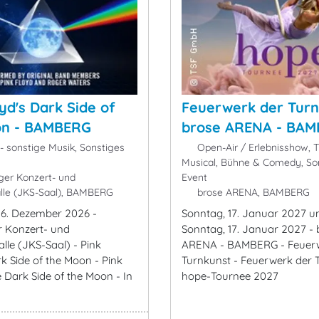
yd's Dark Side of
Feuerwerk der Turn
on - BAMBERG
brose ARENA - BA
- sonstige Musik, Sonstiges
Open-Air / Erlebnisshow, T
Musical, Bühne & Comedy, So
er Konzert- und
Event
lle (JKS-Saal), BAMBERG
brose ARENA, BAMBERG
6. Dezember 2026 -
Sonntag, 17. Januar 2027 u
 Konzert- und
Sonntag, 17. Januar 2027 - 
lle (JKS-Saal) - Pink
ARENA - BAMBERG - Feuerw
k Side of the Moon - Pink
Turnkunst - Feuerwerk der 
 Dark Side of the Moon - In
hope-Tournee 2027