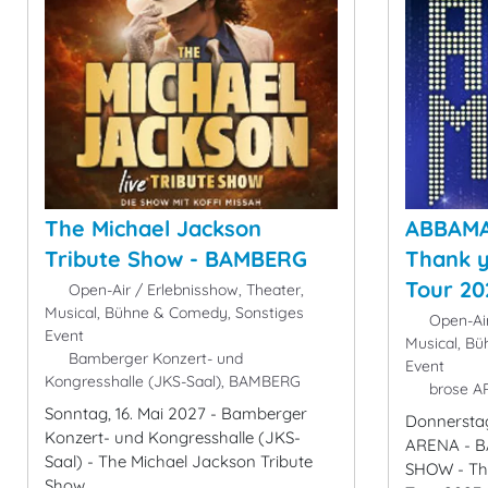
The Michael Jackson
ABBAMA
Tribute Show - BAMBERG
Thank y
Tour 2
Open-Air / Erlebnisshow, Theater,
Musical, Bühne & Comedy, Sonstiges
Open-Air
Event
Musical, B
Bamberger Konzert- und
Event
Kongresshalle (JKS-Saal), BAMBERG
brose A
Sonntag, 16. Mai 2027 - Bamberger
Donnerstag
Konzert- und Kongresshalle (JKS-
ARENA - 
Saal) - The Michael Jackson Tribute
SHOW - Tha
Show