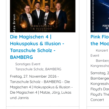
Die Magischen 4 |
Pink Flo
Hokuspokus & Illusion -
the Mo
Tanzschule Scholz -
Konzert 
Event
BAMBERG
Bamberg
Sonstiges Event
Kongressha
Tanzschule Scholz, BAMBERG
Samstag, 2
Freitag, 27. November 2026 -
Bamberger
Tanzschule Scholz - BAMBERG - Die
Kongressha
Magischen 4 | Hokuspokus & Illusion -
Floyd's Dar
Die Magischen 4 | Matze, Jörg, Lukas
Floyd's The
und Jannis
Concert