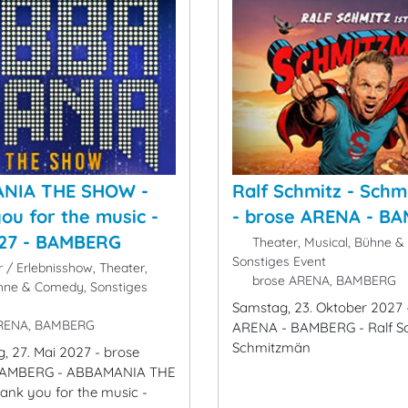
NIA THE SHOW -
Ralf Schmitz - Sch
ou for the music -
- brose ARENA - B
027 - BAMBERG
Theater, Musical, Bühne 
Sonstiges Event
 / Erlebnisshow, Theater,
brose ARENA, BAMBERG
ühne & Comedy, Sonstiges
Samstag, 23. Oktober 2027 
RENA, BAMBERG
ARENA - BAMBERG - Ralf Sc
Schmitzmän
, 27. Mai 2027 - brose
BAMBERG - ABBAMANIA THE
nk you for the music -