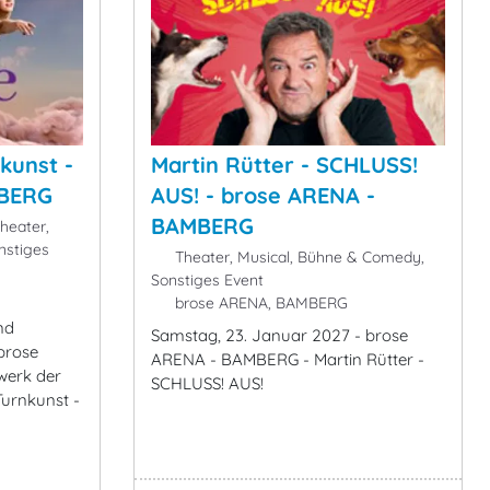
kunst -
Martin Rütter - SCHLUSS!
MBERG
AUS! - brose ARENA -
BAMBERG
heater,
nstiges
Theater, Musical, Bühne & Comedy,
Sonstiges Event
brose ARENA, BAMBERG
nd
Samstag, 23. Januar 2027 - brose
brose
ARENA - BAMBERG - Martin Rütter -
erk der
SCHLUSS! AUS!
Turnkunst -