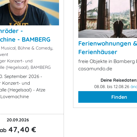
hröder -
chine - BAMBERG
Ferienwohnungen 
 Musical, Bühne & Comedy,
Ferienhäuser
vent
er Konzert- und
freie Objekte in Bamberg 
lle (Hegelsaal), BAMBERG
casamundo.de
0. September 2026 -
Deine Reisedaten
 Konzert- und
08.08. bis 12.08.26
än
lle (Hegelsaal) - Atze
- Lovemachine
Finden
20.09.2026
47,40 €
ab