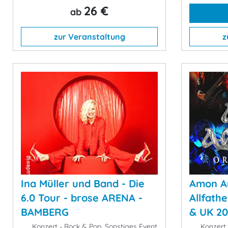
26 €
ab
zur Veranstaltung
z
Ina Müller und Band - Die
Amon A
6.0 Tour - brose ARENA -
Allfath
BAMBERG
& UK 20
Konzert - Rock & Pop, Sonstiges Event
Konzert 