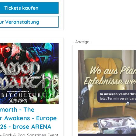
Tickets kaufen
ur Veranstaltung
- Anzeige -
marth - The
er Awakens - Europe
26 - brose ARENA
- Rock & Pop, Sonstiges Event