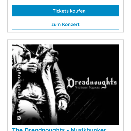
Tickets kaufen
zum Konzert
The Dreadnoughts - Musikbunker