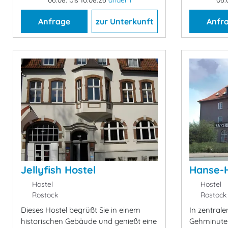
Anfrage
zur Unterkunft
Anfr
Jellyfish Hostel
Hanse-H
Hostel
Hostel
Rostock
Rostock
Dieses Hostel begrüßt Sie in einem
In zentrale
historischen Gebäude und genießt eine
Gehminuten