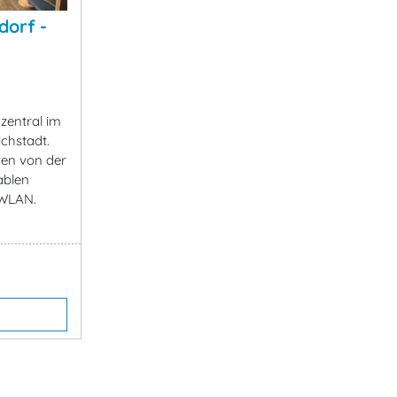
dorf -
 zentral im
ichstadt.
ten von der
ablen
 WLAN.