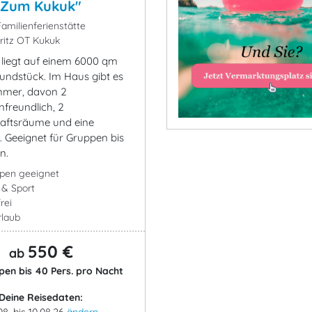
"Zum Kukuk"
amilienferienstätte
itz OT Kukuk
 liegt auf einem 6000 qm
ndstück. Im Haus gibt es
mmer, davon 2
nfreundlich, 2
aftsräume und eine
 Geeignet für Gruppen bis
n.
ppen geeignet
- & Sport
rei
rlaub
550 €
ab
pen bis 40 Pers. pro Nacht
Deine Reisedaten:
08. bis 10.08.26
ändern