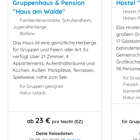
Gruppenhaus & Pension
Hostel 
"Haus am Walde"
Hostel, F
Hohen Pr
Familienferienstätte, Schullandheim,
Jugendherberge
Das Hostel
Borkow
großem Gru
17 Gästezi
Das Haus ist eine gemütliche Herberge
behinderte
für Gruppen und Feiern aller Art. Es
Gemeinsch
verfügt über 21 Zimmer, 4
Großküche.
Appartements, Aufenthaltsräume und
56 Persone
Küchen. Außen: Parkplätze, Terrassen,
Spielwiese, nahe zum See.
für Gru
Freizeit
für Gruppen geeignet
barrieref
Natur-Urlaub
Natur-U
23 €
ab
pro Nacht (EZ)
für Grup
Deine Reisedaten:
06.08. bis 10.08.26
ändern
06.