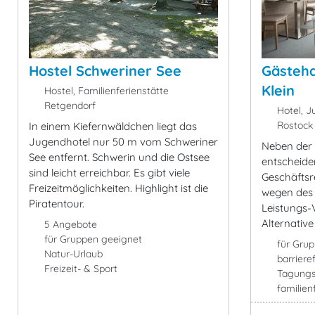
Hostel Schweriner See
Gästeha
Klein
Hostel, Familienferienstätte
Retgendorf
Hotel, J
Rostock
In einem Kiefernwäldchen liegt das
Jugendhotel nur 50 m vom Schweriner
Neben der 
See entfernt. Schwerin und die Ostsee
entscheide
sind leicht erreichbar. Es gibt viele
Geschäftsr
Freizeitmöglichkeiten. Highlight ist die
wegen des 
Piratentour.
Leistungs-V
Alternative
5 Angebote
für Gruppen geeignet
für Gru
Natur-Urlaub
barrieref
Freizeit- & Sport
Tagung
familien