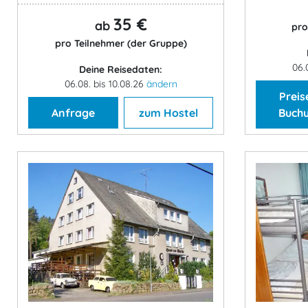
35 €
ab
pro
pro Teilnehmer (der Gruppe)
06.
Deine Reisedaten:
06.08. bis 10.08.26
ändern
Preis
Anfrage
zum Hostel
Buch