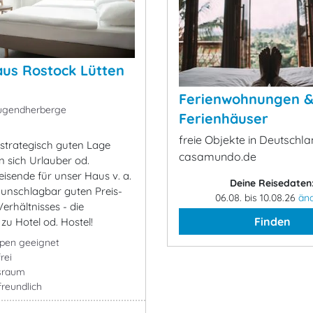
us Rostock Lütten
Ferienwohnungen 
ugendherberge
Ferienhäuser
freie Objekte in Deutschla
strategisch guten Lage
casamundo.de
n sich Urlauber od.
eisende für unser Haus v. a.
Deine Reisedaten
unschlagbar guten Preis-
06.08. bis 10.08.26
än
erhältnisses - die
Finden
 zu Hotel od. Hostel!
ppen geeignet
rei
sraum
freundlich