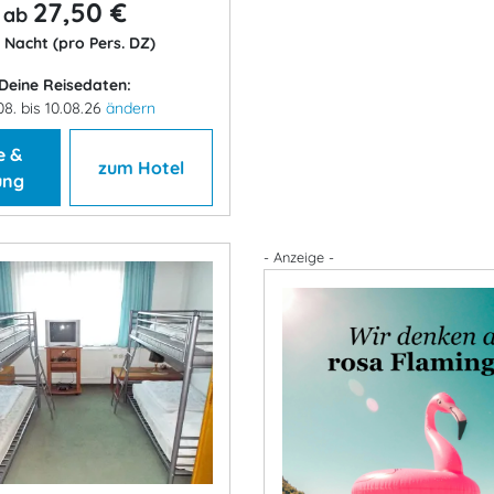
27,50 €
ab
 Nacht (pro Pers. DZ)
Deine Reisedaten:
08. bis 10.08.26
ändern
e &
zum Hotel
ung
- Anzeige -