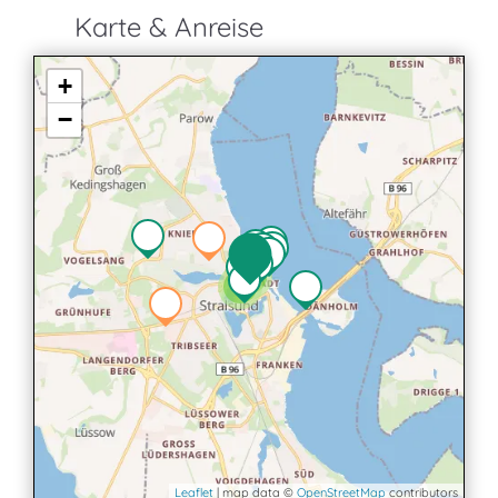
Karte & Anreise
+
−
2
2
Leaflet
| map data ©
OpenStreetMap
contributors