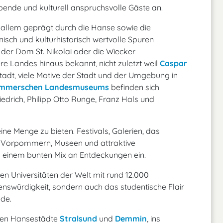
ende und kulturell anspruchsvolle Gäste an.
 allem geprägt durch die Hanse sowie die
isch und kulturhistorisch wertvolle Spuren
, der Dom St. Nikolai oder die Wiecker
e Landes hinaus bekannt, nicht zuletzt weil
Caspar
tadt, viele Motive der Stadt und der Umgebung in
mmerschen Landesmuseums
befinden sich
drich, Philipp Otto Runge, Franz Hals und
eine Menge zu bieten. Festivals, Galerien, das
 Vorpommern, Museen und attraktive
u einem bunten Mix an Entdeckungen ein.
sten Universitäten der Welt mit rund 12.000
henswürdigkeit, sondern auch das studentische Flair
nde.
rten Hansestädte
Stralsund
und
Demmin
, ins