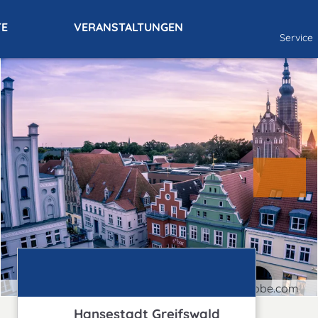
TE
VERANSTALTUNGEN
Service
Greifswald Fischmarkt | © Magnus - stock.adobe.com
Hansestadt Greifswald