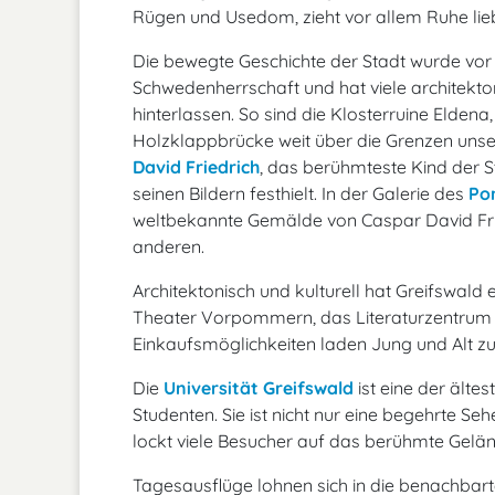
Rügen und Usedom, zieht vor allem Ruhe lieb
Die bewegte Geschichte der Stadt wurde vor
Schwedenherrschaft und hat viele architekton
hinterlassen. So sind die Klosterruine Eldena
Holzklappbrücke weit über die Grenzen unser
David Friedrich
, das berühmteste Kind der S
seinen Bildern festhielt. In der Galerie des
Po
weltbekannte Gemälde von Caspar David Frie
anderen.
Architektonisch und kulturell hat Greifswald 
Theater Vorpommern, das Literaturzentrum
Einkaufsmöglichkeiten laden Jung und Alt z
Die
Universität Greifswald
ist eine der älte
Studenten. Sie ist nicht nur eine begehrte Se
lockt viele Besucher auf das berühmte Gelä
Tagesausflüge lohnen sich in die benachba