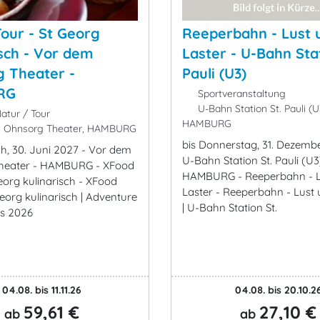
our - St Georg
Reeperbahn - Lust 
isch - Vor dem
Laster - U-Bahn Stat
 Theater -
Pauli (U3)
RG
Sportveranstaltung
U-Bahn Station St. Pauli (U
atur / Tour
HAMBURG
 Ohnsorg Theater, HAMBURG
bis Donnerstag, 31. Dezemb
ch, 30. Juni 2027 - Vor dem
U-Bahn Station St. Pauli (U3
heater - HAMBURG - XFood
HAMBURG - Reeperbahn - L
eorg kulinarisch - XFood
Laster - Reeperbahn - Lust 
Georg kulinarisch | Adventure
| U-Bahn Station St.
rs 2026
04.08. bis 11.11.26
04.08. bis 20.10.2
59,61 €
27,10 €
ab
ab