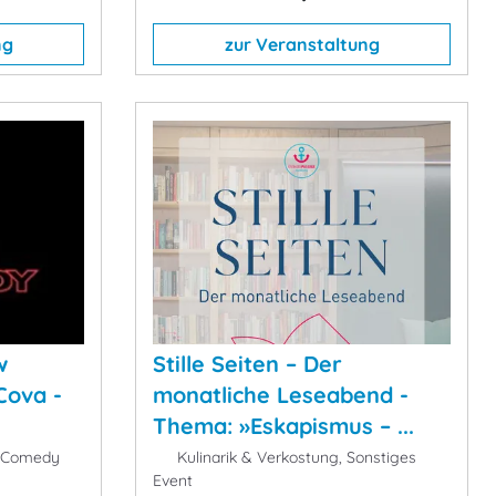
ng
zur Veranstaltung
w
Stille Seiten – Der
Cova -
monatliche Leseabend -
Thema: »Eskapismus – ...
& Comedy
Kulinarik & Verkostung, Sonstiges
Event