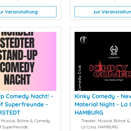
ur Veranstaltung
zur Veranstaltu
p Comedy Nacht! -
Kinky Comedy - Ne
f Superfreunde -
Material Night - La 
RSTEDT
HAMBURG
 Musical, Bühne & Comedy
Theater, Musical, Bühne 
 Superfreunde,
La Cova, HAMBURG