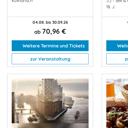
kulinarisch
J.) - Sex &
18. J.
04.08. bis 30.09.26
70,96 €
ab
Weitere Termine und Tickets
Weite
zur Veranstaltung
z