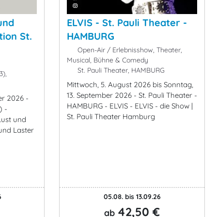
und
ELVIS - St. Pauli Theater -
ion St.
HAMBURG
Open-Air / Erlebnisshow, Theater,
Musical, Bühne & Comedy
St. Pauli Theater, HAMBURG
3),
Mittwoch, 5. August 2026 bis Sonntag,
13. September 2026 - St. Pauli Theater -
er 2026 -
HAMBURG - ELVIS - ELVIS - die Show |
) -
St. Pauli Theater Hamburg
ust und
und Laster
6
05.08. bis 13.09.26
42,50 €
ab