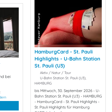
HamburgCard - St. Pauli
Highlights - U-Bahn Station
&
St. Pauli (U3)
Aktiv / Natur / Tour
nd bei
U-Bahn Station St. Pauli (U3),
HAMBURG
bis Mittwoch, 30. September 2026 - U-
:
Bahn Station St. Pauli (U3) - HAMBURG
dern
- HamburgCard - St. Pauli Highlights -
St. Pauli Highlights für Hamburg