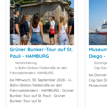
Grüner Bunker-Tour auf St.
Museums
Pauli - HAMBURG
Diego -
Veranstaltung
Sonstig
U-Bahn-Station Feldstraße an den
Cap San
Fahrradständern, HAMBURG
bis Donner
bis Mittwoch, 30. September 2026 - U-
Cap San D
Bahn-Station Feldstraße an den
Museumstic
Fahrradständern - HAMBURG - Grüner
Bunker-Tour auf St. Pauli - Grüner
Bunker-Tour auf St.