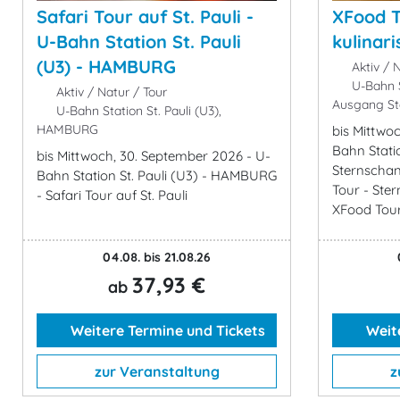
Safari Tour auf St. Pauli -
XFood T
U-Bahn Station St. Pauli
kulinar
(U3) - HAMBURG
Aktiv / N
U-Bahn S
Aktiv / Natur / Tour
Ausgang S
U-Bahn Station St. Pauli (U3),
HAMBURG
bis Mittwo
Bahn Stati
bis Mittwoch, 30. September 2026 - U-
Sternscha
Bahn Station St. Pauli (U3) - HAMBURG
Tour - Ster
- Safari Tour auf St. Pauli
XFood Tour 
04.08. bis 21.08.26
37,93 €
ab
Weitere Termine und Tickets
Weite
zur Veranstaltung
z