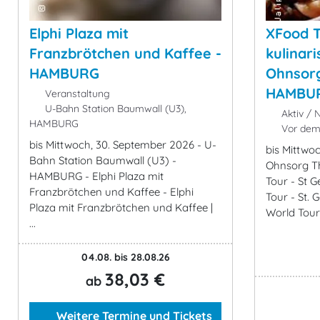
Elphi Plaza mit
XFood T
Franzbrötchen und Kaffee -
kulinar
HAMBURG
Ohnsorg
HAMBU
Veranstaltung
U-Bahn Station Baumwall (U3),
Aktiv / N
HAMBURG
Vor dem
bis Mittwoch, 30. September 2026 - U-
bis Mittwo
Bahn Station Baumwall (U3) -
Ohnsorg T
HAMBURG - Elphi Plaza mit
Tour - St G
Franzbrötchen und Kaffee - Elphi
Tour - St. 
Plaza mit Franzbrötchen und Kaffee |
World Tou
...
04.08. bis 28.08.26
38,03 €
ab
Weitere Termine und Tickets