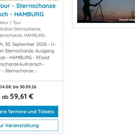
our - Sternschanze
isch - HAMBURG
atur / Tour
tation Sternschanze,
ternschanze, HAMBURG
ch, 30. September 2026 - U-
on Sternschanze, Ausgang
nze - HAMBURG - XFood
nschanze kulinarisch -
- Sternschanze ...
04.08. bis 30.09.26
59,61 €
ab
re Termine und Tickets
ur Veranstaltung