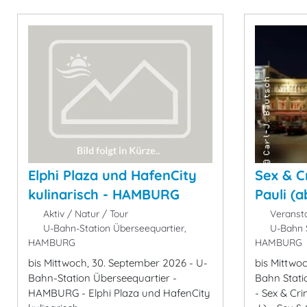
Elphi Plaza und HafenCity
Sex & C
kulinarisch - HAMBURG
Pauli (
Aktiv / Natur / Tour
Veransta
U-Bahn-Station Überseequartier,
U-Bahn St
HAMBURG
HAMBURG
bis Mittwoch, 30. September 2026 - U-
bis Mittwo
Bahn-Station Überseequartier -
Bahn Stati
HAMBURG - Elphi Plaza und HafenCity
- Sex & Cri