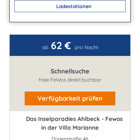
Ladestationen
62 €
Kontakt
ab
pro Nacht
Schnellsuche
freie FeWos direkt buchbar
Verfügbarkeit prüfen
Das Inselparadies Ahlbeck - Fewos
in der Villa Marianne
Dünenstraße 46